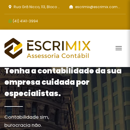
Rua Grã Nicco, 113, Bloco 2 - Sala 202
escrimix@escrimix.com.br
(41)
4141-3994
Tog
Tenha a contabilidade da sua
empresa cuidada por
especialistas.
Contabilidade sim,
burocracia não.