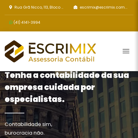
Rua Grã Nicco, 113, Bloco 2 - Sala 202
escrimix@escrimix.com.br
(41)
4141-3994
Tog
Tenha a contabilidade da sua
empresa cuidada por
especialistas.
Contabilidade sim,
burocracia não.