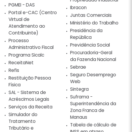
PGMEI - DAS
Ibracon
Portal e-CAC (Centro
Juntas Comerciais
Virtual de
Ministério do Trabalho
Atendimento ao
Presidência da
Contribuinte)
República
Processo
Previdência Social
Administrativo Fiscal
Procuradoria-Geral
Programa Sicalc
da Fazenda Nacional
ReceitaNet
Sebrae
Refis
Seguro Desemprego
Restituição Pessoa
Web
Física
Sintegra
SAL - Sistema de
Suframa -
Acréscimos Legais
Superintendência da
Serviços da Receita
Zona Franca de
Simulador do
Manaus
Tratamento
Tabela de cálculo de
Tributário e
INSS em atraso