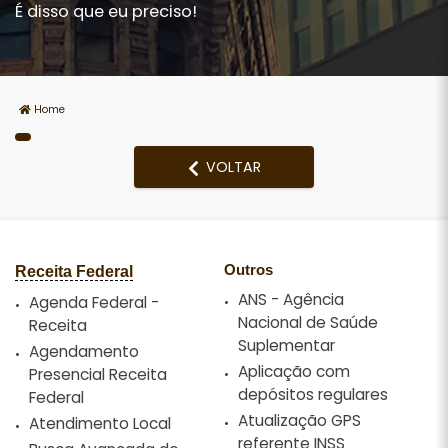
É disso que eu preciso!
Home
VOLTAR
Receita Federal
Outros
ANS - Agência
Agenda Federal -
Nacional de Saúde
Receita
Suplementar
Agendamento
Aplicação com
Presencial Receita
depósitos regulares
Federal
Atualização GPS
Atendimento Local
referente INSS