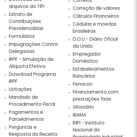
Correios
arquivos da TIPI
Correção de valores
Extrato de
Cálculos Financeiros
Contribuições
Cédulas e moedas
Previdenciárias
brasileiras
Formulários
D.O.U - Diário Oficial
Impugnações Contra
da União
Delegacias
Empregador
IRPF - Simulação de
Doméstico
Alíquota Efetiva
Estabelecimentos
Download Programa
Bancários
IRPF
Fenacon
Licitações
Financiamento com
Mandado de
prestações fixas
Procedimento Fiscal
Glossário
Pagamentos e
IBAMA
Parcelamentos
INPI - Instituto
Perguntas e
Nacional da
Resposta da Receita
Propriedado Industrial