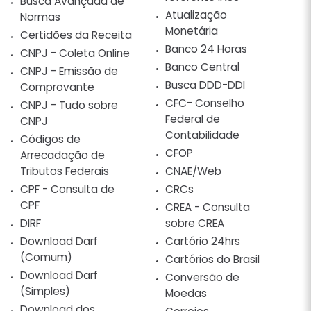
Busca Avançada de
Atualização
Normas
Monetária
Certidões da Receita
Banco 24 Horas
CNPJ - Coleta Online
Banco Central
CNPJ - Emissão de
Busca DDD-DDI
Comprovante
CFC- Conselho
CNPJ - Tudo sobre
Federal de
CNPJ
Contabilidade
Códigos de
CFOP
Arrecadação de
Tributos Federais
CNAE/Web
CPF - Consulta de
CRCs
CPF
CREA - Consulta
DIRF
sobre CREA
Download Darf
Cartório 24hrs
(Comum)
Cartórios do Brasil
Download Darf
Conversão de
(Simples)
Moedas
Download dos